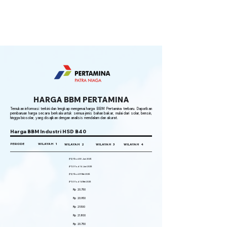
HARGA BBM PERTAMINA
Temukan informasi terkini dan lengkap mengenai harga BBM Pertamina terbaru. Dapatkan
pembaruan harga secara berkala untuk semua jenis bahan bakar, mulai dari solar, bensin,
hingga biosolar, yang disajikan dengan analisis mendalam dan akurat.
Harga BBM Industri HSD B40
PERIODE
WILAYAH 1
WILAYAH 2
WILAYAH 3
WILAYAH 4
(P2) 15 s.d 30 Juni 2025
(P1) 01 s.d 14 Juni 2025
(P2) 15 s.d 31 Mei 2025
(P1) 01 s.d 14 Mei 2025
Rp 20.750
Rp 20.950
Rp 21.500
Rp 21.800
Rp 20.750