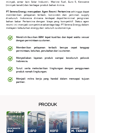
minyak, antar lain Solar Industri, Marine Fuel, Euro 5, Kerosene
(minyak tanah) dan berbagai produk bahan kimia.
PT Serena Energy merupakan Agen Resmi Pertamina
sehingga dapat
memberikan pelayanan terbaik, konsisten dan jaminan supply
diseluruh Indonesia dimana terdapat depot/terminal pengisian
bahan bakar Pertamina dengan biaya yang kompetitif. Status agen
resmi ini menjadi competitive advantage bagi PT Serena Energy dalam
melayani kebutuhan energy dari seluruh customernya.
Mendistribusikan BBM tepat kualitas dan tepat waktu sesuai
dengan permintaan customer.
Memberikan pelayanan terbaik berupa cepat tanggap
permintaan, keluhan, perubahan dari customer.
Menyediakan layanan produk sampai keseluruh pelosok
Indonesia.
Turut serta melestarikan lingkungan dengan penggunaan
produk ramah lingkungan.
Menjadi mitra kerja yang handal dalam mencapai tujuan
partner.
PRODUK