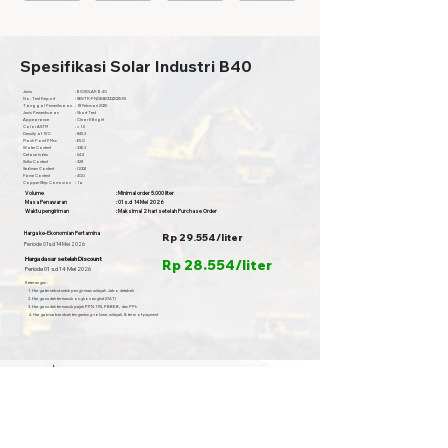
Spesifikasi Solar Industri B40
Jenis
: BIOSOLAR B.40
No. Test Report
: 965/TR-PND646000/2025-S3
Tanggal Pemeriksaan
: 18 Februari 2025
Jenis Pemeriksaan
: Short Test
Appearance
: Clear & Bright
Color ASTM
: < 1.5
Density at 15'C
: 845.3
Flash Point PMcc
: 65.0
Water Content
: 336.3
Cetane Index
: 54.4
Sulfur Content
: 328
Sedimen Content
: 0.004
Fame Content
: 40.0
Copper Strip Corrosion
: 1a
Volume
: Minimal order 5.000 liter
Masa Penawaran
: 01 s.d 14 Mei 2026
Waktu pengiriman
: Maksimal 2 hari setelah Purchase Order
Harga ke-Ekonomian Pertamina
Rp 29.554/liter
Periode 01 s.d 14 Mei 2026
Harga dasar setelah Discount
Rp 28.554/liter
Periode 01 s.d 14 Mei 2026
Keterangan :
1. Harga tersebut untuk pengiriman wilayah Jabodetabek
2. Harga sudah termasuk ongkos angkut (OAT)
3. Harga sudah termasuk pajak PPN 11%, PBBKB, dan PPh
4. Harga bisa berubah tengantung volume, wilayah, & term of payment