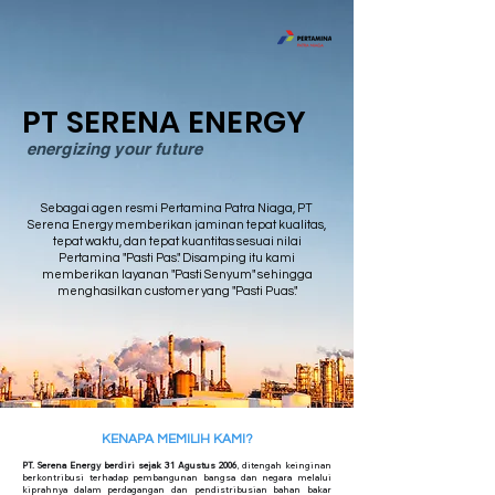
PT SERENA ENERGY
energizing your future
Sebagai agen resmi Pertamina Patra Niaga, PT
Serena Energy memberikan jaminan tepat kualitas,
tepat waktu, dan tepat kuantitas sesuai nilai
Pertamina "Pasti Pas". Disamping itu kami
memberikan layanan "Pasti Senyum" sehingga
menghasilkan customer yang "Pasti Puas".
KENAPA MEMILIH KAMI?
PT. Serena Energy berdiri sejak 31 Agustus 2006
, ditengah keinginan
berkontribusi terhadap pembangunan bangsa dan negara melalui
kiprahnya dalam perdagangan dan pendistribusian bahan bakar